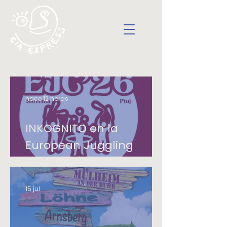
hace 12 horas
INKOGNITO en la
European Juggling
Convention de Ptuj
15 jul