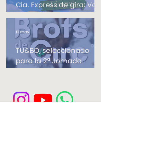
Cia. Express de gira: Von
Nord nach West 2026
13 may
TU&BO, seleccionado
para la 2ª Jornada
Profesional Brots de Circ
Síguenos:
Formamos parte de: