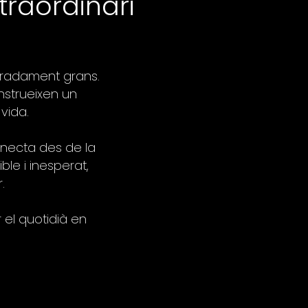
traordinari
eradament grans.
nstrueixen un
vida.
nnecta des de la
ble i inesperat,
.
r el quotidià en