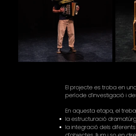
El projecte es troba en un
període d’investigació i 
En aquesta etapa, el trebal
la estructuració dramatúrg
la integració dels diferen
d’objectes, llum i so en dir