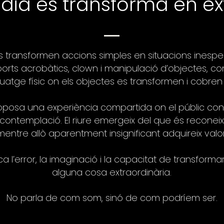
idià es transforma en ex
 transformen accions simples en situacions inesp
ports acrobàtics, clown i manipulació d’objectes, co
guatge físic on els objectes es transformen i cobren 
oposa una experiència compartida on el públic co
a contemplació. El riure emergeix del que és reconeixi
mentre allò aparentment insignificant adquireix valor
a l’error, la imaginació i la capacitat de transforma
alguna cosa extraordinària.
No parla de com som, sinó de com podríem ser.