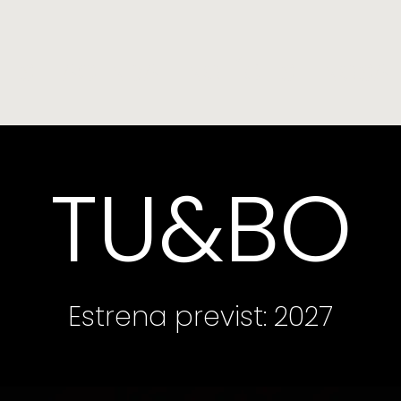
LES
AGENDA
NOTÍCIES
NOSAL
TU&BO
Estrena previst: 2027