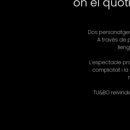
on el quot
Dos personatges
A través de 
llen
L’espectacle pr
complicitat i l
TU&BO reivindic