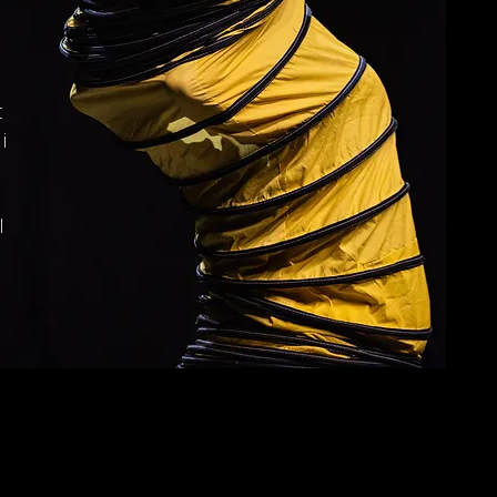
t
i
l