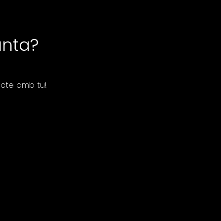
unta?
cte amb tu!